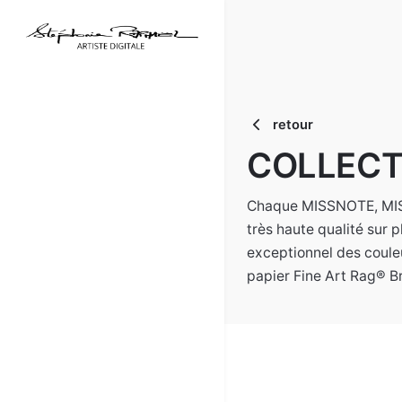
Skip
to
content
retour
COLLECT
Chaque MISSNOTE, MISST
très haute qualité sur
exceptionnel des coule
papier Fine Art Rag® Br