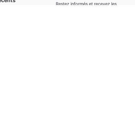
récents
Restez informés et recevez les
dernières créations !
itzer – Ambassadrice
 E-Sixtine NOTES
VOTRE E-MAIL
t – Ambassadrice de
Danae NOTES
d – Ambassadrice de
Envoyer
TEA NOTES
ri – Ambassadrice de
Jasmin NOTES
Suivez-nous